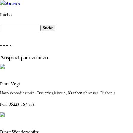
Direkt
zum
Suche
Inhalt
Suche
M
E
N
Ansprechpartnerinnen
Ü
Petra Vogt
Hospizkoordinatorin, Trauerbegleiterin, Krankenschwester, Diakonin
Fon: 05223-167-738
Birgit Wonderschütz